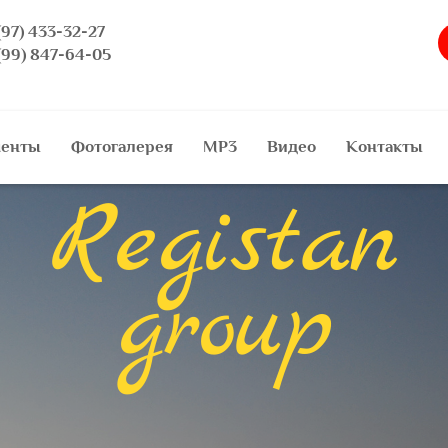
(97) 433-32-27
(99) 847-64-05
менты
Фотогалерея
MP3
Видео
Контакты
Registan
group