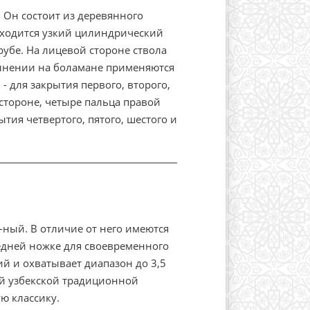
. Он состоит из деревянного
находится узкий цилиндрический
трубе. На лицевой стороне ствола
олнении на боламане применяются
- для закрытия первого, второго,
 стороне, четыре пальца правой
тия четвертого, пятого, шестого и
ный. В отличие от него имеются
едней ножке для своевременного
й и охватывает диапазон до 3,5
ой узбекской традиционной
ю классику.