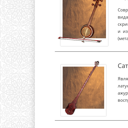
Совр
вида
скри
и из
(мет
Са
Явля
лату
ажур
восп