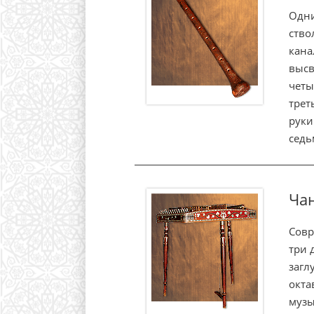
Одни
ство
кана
высв
четы
трет
руки
седь
Ча
Совр
три 
загл
окта
музы