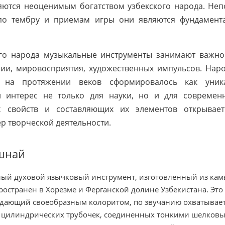
ются неоценимым богатством узбекского народа. Неп
 по тембру и приемам игры они являются фундамент
ого народа музыкальные инструменты занимают важно
ии, мировосприятия, художественных импульсов. Нар
 на протяжении веков сформировалось как уникал
 интерес не только для науки, но и для современн
х свойств и составляющих их элементов открывае
р творческой деятельности.
шнай
ый духовой язычковый инструмент, изготовленный из кам
ространен в Хорезме и Ферганской долине Узбекистана. Эт
дающий своеобразным колоритом, по звучанию охватывает 
 цилиндрических трубочек, соединенных тонкими шелков