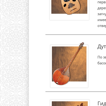
перв
дере
загн
имее
отве
Ду
По з
басо
Ги