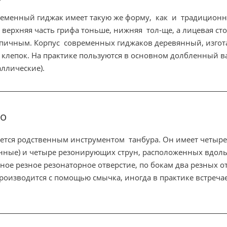
еменный гиджак имеет такую же форму, как и традиционн
 верхняя часть грифа тоньше, нижняя тол-ще, а лицевая ст
пичным. Корпус современных гиджаков деревянный, изгот
 клепок. На практике пользуются в основном долбленный в
аллические).
то
ется родственным инструментом танбура. Он имеет четыре
нные) и четыре резонирующих струн, расположенных вдоль 
ное резное резонаторное отверстие, по бокам два резных от
роизводится с помощью смычка, иногда в практике встречае