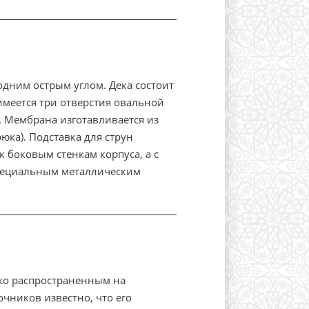
дним острым углом. Дека состоит
 имеется три отверстия овальной
. Мембрана изготавливается из
юка). Подставка для струн
 боковым стенкам корпуса, а с
специальным металлическим
ко распространенным на
очников известно, что его