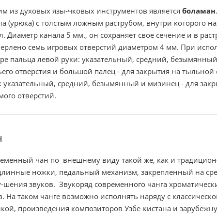
м из духовых язы-чковых инструментов является
боламан
ла (урюка) с толстым ложным раструбом, внутри которого 
л. Диаметр канала 5 мм., он сохраняет свое сечение и в рас
ерлено семь игровых отверстий диаметром 4 мм. При исп
ре пальца левой руки: указательный, средний, безымянный 
ьего отверстия и большой палец - для закрытия на тыльной
: указательный, средний, безымянный и мизинец - для закры
мого отверстий.
н
еменный чан по внешнему виду такой же, как и традицион-
длинные ножки, педальный механизм, закрепленный на ср
у-шения звуков. Звукоряд современного чанга хроматически
в. На таком чанге возможно исполнять наряду с классическ
кой, произведения композиторов Узбе-кистана и зарубежну