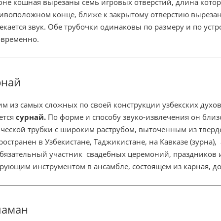
оне кошная вырезаны семь игровых отверстий, длина котор
ивоположном конце, ближе к закрытому отверстию выреза
екается звук. Обе трубочки одинаковы по размеру и по устр
временно.
рнай
м из самых сложных по своей конструкции узбекских духо
ется
сурнай.
По форме и способу звуко-извлечения он близ
ческой трубки с широким раструбом, выточенным из твер
ространен в Узбекистане, Таджикистане, на Кавказе (зурна), 
бязательный участник свадебных церемоний, праздников и
рующим инструментом в ансамбле, состоящем из карная, д
ламан