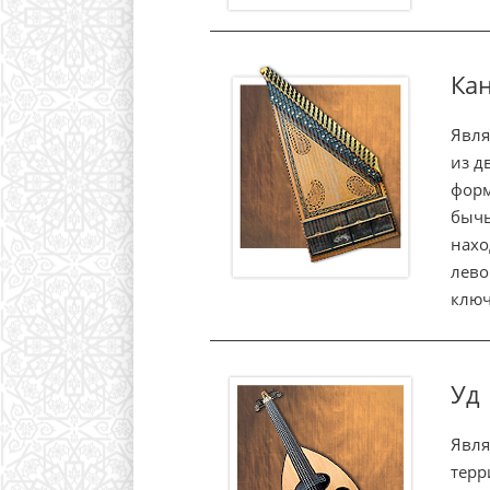
Ка
Явля
из д
форм
бычь
нахо
лево
ключ
Уд
Явля
терр