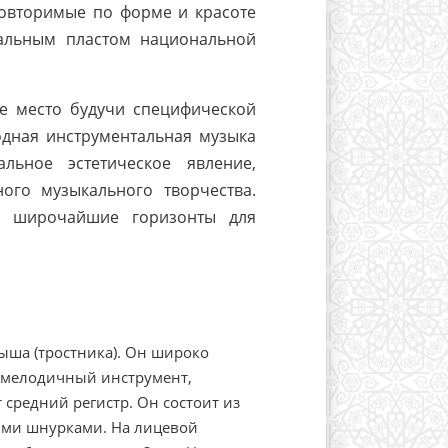
овторимые по форме и красоте
альным пластом национальной
е место будучи специфической
одная инструментальная музыка
ьное эстетическое явление,
ого музыкального творчества.
т широчайшие горизонты для
ыша (тростника). Он широко
о мелодичный инструмент,
средний регистр. Он состоит из
ыми шнурками. На лицевой