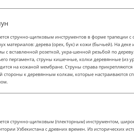
нун
ется струнно-щипковым инструментов в форме трапеции с о
вух материалов: дерева (орех, бук) и кожи (бычьей). На деке
ы с вставленной розеткой, укра-шенной резьбой по дереву
его пергамента, струны кишечные, колки деревянные (из ур
дится на кожаной мембране. Струны справа прикрепляются к
й стороны к деревянным колкам, которые настраиваются 
ом.
ется струнно-щипковым (плекторным) инструментом, широ
итории Узбекистана с древних времен. Из исторических ист