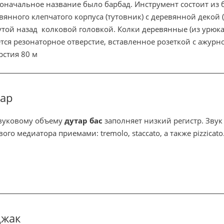
оначальное название было барбад. Инструмент состоит из
вянного клепчатого корпуса (тутовник) с деревянной декой (е
утой назад колковой головкой. Колки деревянные (из урюка
тся резонаторное отверстие, вставленное розеткой с ажурно
рстия 80 м
тар
вуковому объему
дутар бас
заполняет низкий регистр. Зву
вого медиатора приемами: tremolo, staccato, а также pizzicato
джак