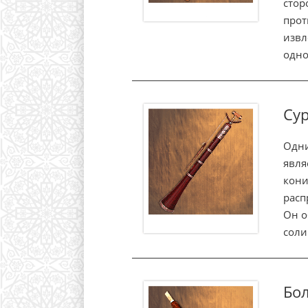
стор
прот
извл
одно
Су
Одни
явля
кони
расп
Он о
соли
Бо