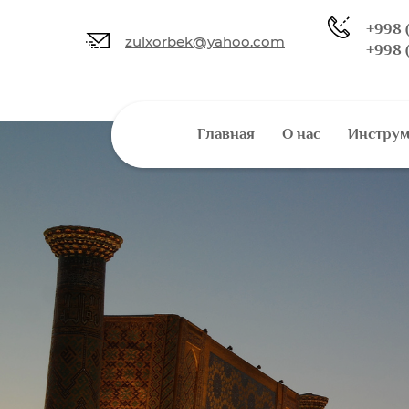
+998 
zulxorbek@yahoo.com
+998 
Главная
О нас
Инстру